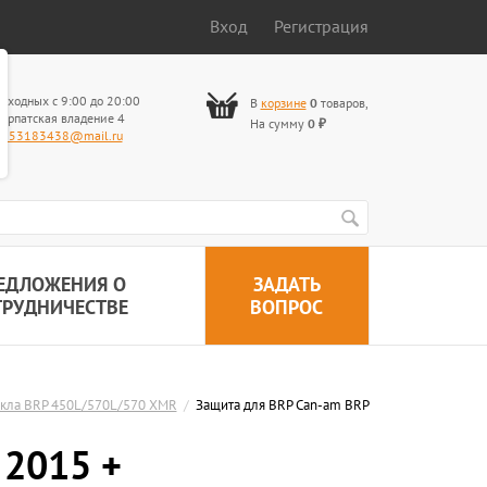
Вход
Регистрация
ыходных с 9:00 до 20:00
В
корзине
0
товаров
,
арпатская владение 4
На сумму
0
₽
653183438@mail.ru
ЕДЛОЖЕНИЯ О
ЗАДАТЬ
ТРУДНИЧЕСТВЕ
ВОПРОС
икла BRP 450L/570L/570 XMR
/
Защита для BRP Can-am BRP
 2015 +