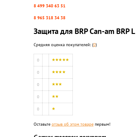
8 499 340 63 51
8 965 318 34 38
Защита для BRP Can-am BRP L
Средняя оценка покупателей: (
0
)
0
0
0
0
0
Оставьте
отзыв об этом товаре
первым!