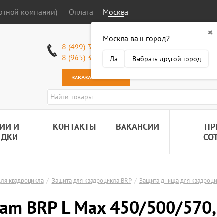
ортной компании)
Оплата
Москва
✖
Москва ваш город?
Работаем без в
8 (499) 340-63-51
Самовывоз: 2 К
8 (965) 318-34-38
Да
Выбрать другой город
Наша почта:
89
ЗАКАЗАТЬ ЗВОНОК
ИИ И
КОНТАКТЫ
ВАКАНСИИ
ПР
ИДКИ
СО
ля квадроцикла
/
Защита для квадроцикла BRP
/
Защита днища для квадроц
am BRP L Max 450/500/570,