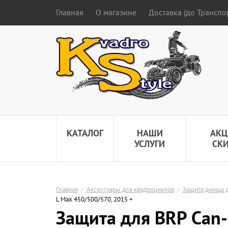
Главная
О магазине
Доставка (до Трансп
КАТАЛОГ
НАШИ
АКЦ
УСЛУГИ
СК
Главная
/
Аксессуары для квадроциклов
/
Защита днища д
L Max 450/500/570, 2015 +
Защита для BRP Can-