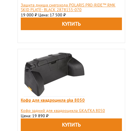
Защита днища снегохода POLARIS PRO-RIDE™ RMK
SKID PLATE- BLACK 2878155-070
19 000
Цена: 17 500
₽
₽
Кофр для квадроцикла gka 8050
Кофр задний для квадроцикла GKA/ГКА 8050
Цена: 19 890
₽