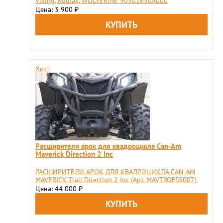
Viking, Kodiak, WOLVERINE 90501650A000
Цена: 3 900
₽
Хит!
Расширители арок для квадроцикла Can-Am
Maverick Direction 2 Inс
РАСШИРИТЕЛИ АРОК ДЛЯ КВАДРОЦИКЛА CAN-AM
MAVERICK Trail Direction 2 Inс (Арт. MAVTROFS5007)
Цена: 44 000
₽