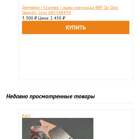
Демпфер ( Стоппер ) лыжи снегохода BRP Ski Doo
Skandic, Lynx 605348439
3 300
Цена: 2 450
₽
₽
Недавно просмотренные товары
Хит!