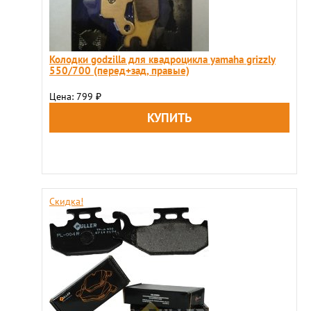
Колодки godzilla для квадроцикла yamaha grizzly
550/700 (перед+зад, правые)
Цена: 799
₽
Скидка!