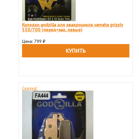
Колодки godzilla для квадроцикла yamaha grizzly
550/700 (перед+зад, левые)
Цена: 799
₽
Скидка!