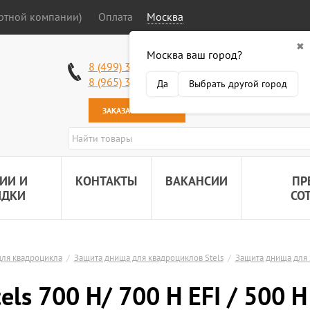
ортной компании)
Оплата
Москва
✖
Москва ваш город?
Работаем без в
8 (499) 340-63-51
Самовывоз: 2 К
8 (965) 318-34-38
Да
Выбрать другой город
Наша почта:
89
ЗАКАЗАТЬ ЗВОНОК
ИИ И
КОНТАКТЫ
ВАКАНСИИ
ПР
ИДКИ
СО
ля квадроцикла
/
Защита днища для квадроциклов Stels
/
Защита днища для S
ls 700 H/ 700 H EFI / 500 H