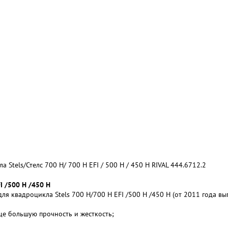
Stels/Стелс 700 H/ 700 H EFI / 500 H / 450 H RIVAL 444.6712.2
I /500 H /450 H
для квадроцикла Stels 700 H/700 H EFI /500 H /450 H (от 2011 года в
ще большую прочность и жесткость;