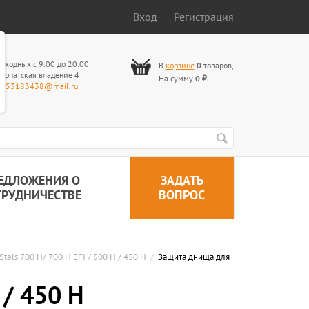
Вход
Регистрация
ыходных с 9:00 до 20:00
В
корзине
0
товаров
,
арпатская владение 4
На сумму
0
₽
653183438@mail.ru
ЕДЛОЖЕНИЯ О
ЗАДАТЬ
ТРУДНИЧЕСТВЕ
ВОПРОС
tels 700 H/ 700 H EFI / 500 H / 450 H
/
Защита днища для
 / 450 H