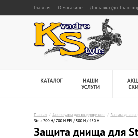
Главная
О магазине
Доставка (до Трансп
КАТАЛОГ
НАШИ
АКЦ
УСЛУГИ
СК
Главная
/
Аксессуары для квадроциклов
/
Защита днища д
Stels 700 H/ 700 H EFI / 500 H / 450 H
Защита днища для Ste