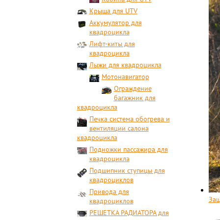
Крыша для UTV
Аккумулятор для
квадроцикла
Лифт-киты для
квадроцикла
Лыжи для квадроцикла
Мотонавигатор
Ограждение
багажник для
квадроцикла
Печка система обогрева и
вентиляции салона
квадроцикла
Подножки пассажира для
квадроцикла
Подшипник ступицы для
квадроциклов
Привода для
Защ
квадроциклов
РЕШЕТКА РАДИАТОРА для