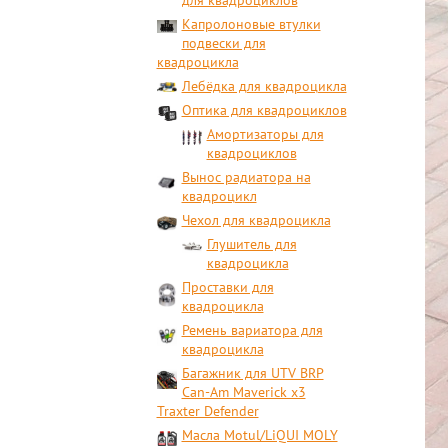
для квадроциклов
Капролоновые втулки
подвески для
квадроцикла
Лебёдка для квадроцикла
Оптика для квадроциклов
Амортизаторы для
квадроциклов
Вынос радиатора на
квадроцикл
Чехол для квадроцикла
Глушитель для
квадроцикла
Проставки для
квадроцикла
Ремень вариатора для
квадроцикла
Багажник для UTV BRP
Can-Am Maverick x3
Traxter Defender
Масла Motul/LiQUI MOLY