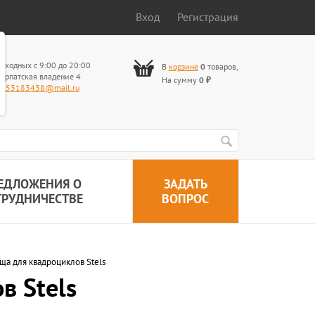
Вход
Регистрация
ыходных с 9:00 до 20:00
В
корзине
0
товаров
,
арпатская владение 4
На сумму
0
₽
653183438@mail.ru
ЕДЛОЖЕНИЯ О
ЗАДАТЬ
ТРУДНИЧЕСТВЕ
ВОПРОС
ща для квадроциклов Stels
в Stels