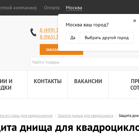
ортной компании)
Оплата
Москва
✖
Москва ваш город?
Работаем без в
8 (499) 340-63-51
Самовывоз: 2 К
8 (965) 318-34-38
Да
Выбрать другой город
Наша почта:
89
ЗАКАЗАТЬ ЗВОНОК
ИИ И
КОНТАКТЫ
ВАКАНСИИ
ПР
ИДКИ
СО
Аксессуары для квадроциклов
/
Защита днища для квадроцикла
/
Защита дни
ита днища для квадроцикло