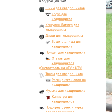
КВАДРОЦИКЛОВ
Шины для квадроциклов
Кофр для
квадроцикла
Кенгурин Бампер для
квадроцикла
Диски для квадроцикла
Защита днища для
квадроцикла
Прицеп для квадроцикла
Отвалы для
квадроциклов
(Снегоотвалы на ATV / UTV)
Трапы для квадроцикла
Расширители арок на
квадроцикл
Музыка для квадроцикла
Канистры для
квадроциклов
Подогрев ручек и курка