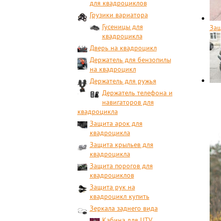
для квадроциклов
Грузики вариатора
Гусеницы для
Защ
квадроцикла
Дверь на квадроцикл
Держатель для бензопилы
на квадроцикл
Держатель для ружья
Держатель телефона и
навигаторов для
квадроцикла
Защита арок для
квадроцикла
Защита крыльев для
квадроцикла
Защита порогов для
квадроциклов
Защита рук на
квадроцикл купить
Зеркала заднего вида
Кабина для UTV