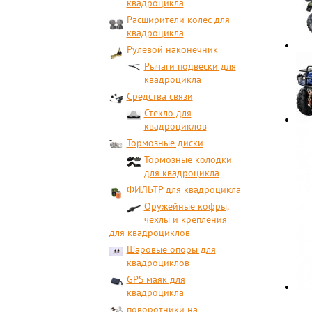
квадроцикла
Расширители колес для
квадроцикла
Рулевой наконечник
Рычаги подвески для
квадроцикла
Средства связи
Стекло для
квадроциклов
Тормозные диски
Тормозные колодки
для квадроцикла
ФИЛЬТР для квадроцикла
Оружейные кофры,
чехлы и крепления
для квадроциклов
Шаровые опоры для
квадроциклов
GPS маяк для
квадроцикла
поворотники на