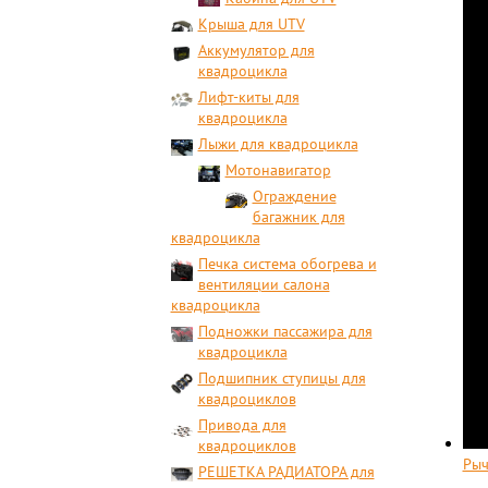
Крыша для UTV
Аккумулятор для
квадроцикла
Лифт-киты для
квадроцикла
Лыжи для квадроцикла
Мотонавигатор
Ограждение
багажник для
квадроцикла
Печка система обогрева и
вентиляции салона
квадроцикла
Подножки пассажира для
квадроцикла
Подшипник ступицы для
квадроциклов
Привода для
квадроциклов
Рыч
РЕШЕТКА РАДИАТОРА для