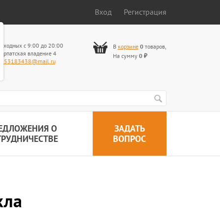
Вход
Регистрация
ыходных с 9:00 до 20:00
В
корзине
0
товаров
,
арпатская владение 4
На сумму
0
₽
653183438@mail.ru
ЕДЛОЖЕНИЯ О
ЗАДАТЬ
ТРУДНИЧЕСТВЕ
ВОПРОС
кла