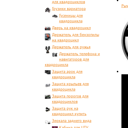
для квадроциклов
Рыч
Грузики вариатора
Гусеницы для
квадроцикла
Дверь на квадроцикл
Держатель для бензопилы
на квадроцикл
Держатель для ружья
Держатель телефона и
навигаторов для
квадроцикла
Защита арок для
квадроцикла
Защита крыльев для
квадроцикла
Защита порогов для
квадроциклов
Защита рук на
квадроцикл купить
Зеркала заднего вида
Кабина для UTV