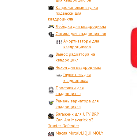
для квадроциклов
Капролоновые втулки
подвески для
квадроцикла
Лебёдка для квадроцикла
Оптика для квадроциклов
Амортизаторы для
квадроциклов
Вынос радиатора на
квадроцикл
Чехол для квадроцикла
Глушитель для
квадроцикла
Проставки для
квадроцикла
Ремень вариатора для
квадроцикла
Багажник для UTV BRP
Can-Am Maverick x3
Traxter Defender
Масла Motul/LiQUI MOLY