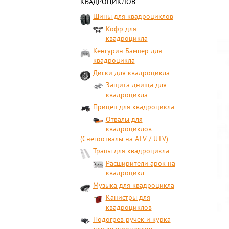
КВАДРОЦИКЛОВ
Шины для квадроциклов
Кофр для
квадроцикла
Кенгурин Бампер для
квадроцикла
Диски для квадроцикла
Защита днища для
квадроцикла
Прицеп для квадроцикла
Отвалы для
квадроциклов
(Снегоотвалы на ATV / UTV)
Трапы для квадроцикла
Расширители арок на
квадроцикл
Музыка для квадроцикла
Канистры для
квадроциклов
Подогрев ручек и курка