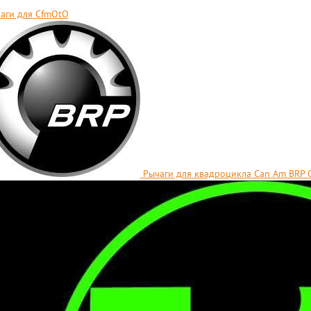
аги для СfmOtO
Рычаги для квадроцикла Can Am BRP 