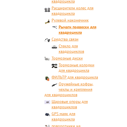
квадроцикла
Расширители колес для
квадроцикла
Рулевой наконечник
Рычаги подвески для
квадроцикла
Средства связи
Стекло для
квадроциклов
Тормозные диски
Тормозные колодки
для квадроцикла
ФИЛЬТР для квадроцикла
Оружейные кофры,
чехлы и крепления
для квадроциклов
Шаровые опоры для
квадроциклов
GPS маяк для
квадроцикла
поворотники на