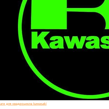
аги для квадроцикла kawasaki