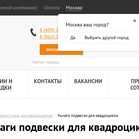
ортной компании)
Оплата
Москва
✖
Москва ваш город?
Работаем без в
8 (499) 340-63-51
Самовывоз: 2 К
8 (965) 318-34-38
Да
Выбрать другой город
Наша почта:
89
ЗАКАЗАТЬ ЗВОНОК
ИИ И
КОНТАКТЫ
ВАКАНСИИ
ПР
ИДКИ
СО
Аксессуары для квадроциклов
/
Рычаги подвески для квадроцикла
аги подвески для квадроци