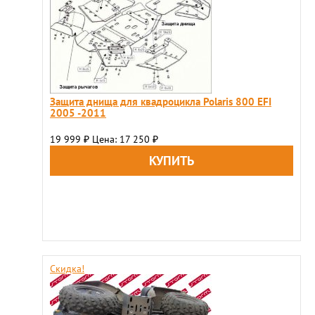
Защита днища для квадроцикла Polaris 800 EFI
2005 -2011
19 999
Цена: 17 250
₽
₽
Скидка!