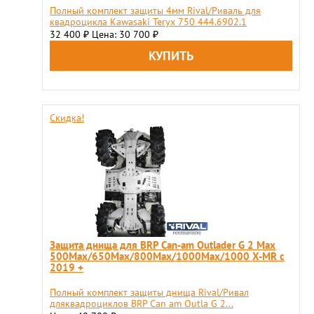
Полный комплект защиты 4мм Rival/Риваль для
квадроцикла Kawasaki Teryx 750 444.6902.1
32 400
Цена: 30 700
₽
₽
Скидка!
Защита днища для BRP Can-am Outlader G 2 Max
500Max/650Max/800Max/1000Max/1000 X-MR с
2019 +
Полный комплект защиты днища Rival/Ривал
дляквадроциклов BRP Can am Outla G 2...