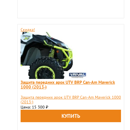
Скидка!
Защита передних арок UTV BRP Can-Am Maverick
1000 (2013-)
Защита передних арок UTV BRP Can-Am Maverick 1000
(2013-)
Цена: 15 300
₽